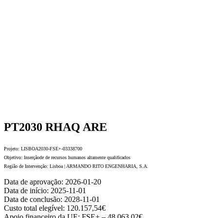
PT2030
RHAQ ARE
Projeto: LISBOA2030-FSE+-03338700
Objetivo: Inserçãode de recursos humanos altamente qualificados
Região de Intervenção: Lisboa | ARMANDO RITO ENGENHARIA, S.A.
Data de aprovação: 2026-01-20
Data de início: 2025-11-01
Data de conclusão: 2028-11-01
Custo total elegível: 120.157,54€
Apoio financeiro da UE: FSE+ – 48.063,02€